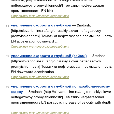
&mdash; [http://slovarionline.ru/anglo russkiy slovar
neftegazovoy promyishlennosti/] Тематики нефтегазовая
промышленность EN kick …
Справочник технического переводчика
увеличение скорости с глубиной
— &mdash;
84
[http://slovarionline.ru/anglo russkiy slovar neftegazovoy
promyishlennosti/] Тематики нефтегазовая промышленность
EN acceleration downward …
Справочник технического переводчика
увеличение скорости с глубиной (сейсм.)
— &mdash;
85
[http://slovarionline.ru/anglo russkiy slovar neftegazovoy
promyishlennosti/] Тематики нефтегазовая промышленность
EN downward acceleration …
Справочник технического переводчика
увеличение скорости с глубиной по параболическому
86
закону
— &mdash; [http://slovarionline.ru/anglo russkiy slovar
neftegazovoy promyishlennosti/] Тематики нефтегазовая
промышленность EN parabolic increase of velocity with depth
…
Справочник технического переводчика