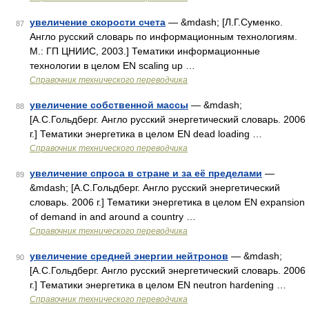
увеличение скорости счета
— &mdash; [Л.Г.Суменко.
87
Англо русский словарь по информационным технологиям.
М.: ГП ЦНИИС, 2003.] Тематики информационные
технологии в целом EN scaling up …
Справочник технического переводчика
увеличение собственной массы
— &mdash;
88
[А.С.Гольдберг. Англо русский энергетический словарь. 2006
г.] Тематики энергетика в целом EN dead loading …
Справочник технического переводчика
увеличение спроса в стране и за её пределами
—
89
&mdash; [А.С.Гольдберг. Англо русский энергетический
словарь. 2006 г.] Тематики энергетика в целом EN expansion
of demand in and around a country …
Справочник технического переводчика
увеличение средней энергии нейтронов
— &mdash;
90
[А.С.Гольдберг. Англо русский энергетический словарь. 2006
г.] Тематики энергетика в целом EN neutron hardening …
Справочник технического переводчика