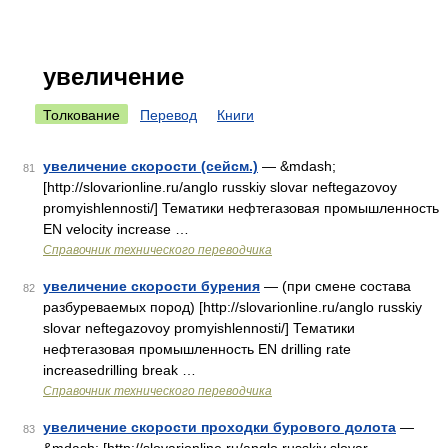
увеличение
Толкование
Перевод
Книги
увеличение скорости (сейсм.)
— &mdash;
81
[http://slovarionline.ru/anglo russkiy slovar neftegazovoy
promyishlennosti/] Тематики нефтегазовая промышленность
EN velocity increase …
Справочник технического переводчика
увеличение скорости бурения
— (при смене состава
82
разбуреваемых пород) [http://slovarionline.ru/anglo russkiy
slovar neftegazovoy promyishlennosti/] Тематики
нефтегазовая промышленность EN drilling rate
increasedrilling break …
Справочник технического переводчика
увеличение скорости проходки бурового долота
—
83